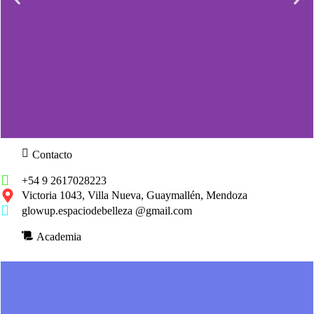
Contacto
Slide 1 Heading
+54 9 2617028223
Victoria 1043, Villa Nueva, Guaymallén, Mendoza
Lorem ipsum dolor sit amet consectetur
glowup.espaciodebelleza @gmail.com
adipiscing elit dolor
Academia
Click Here