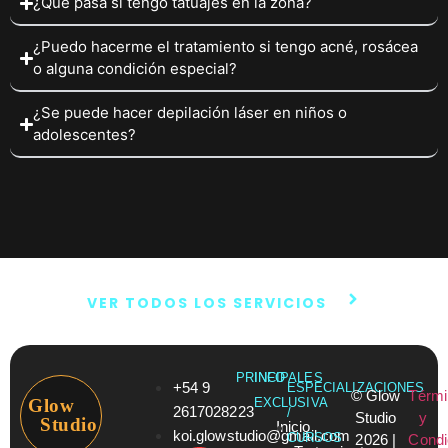
¿Qué pasa si tengo tatuajes en la zona?
¿Puedo hacerme el tratamiento si tengo acné, rosácea
o alguna condición especial?
¿Se puede hacer depilación láser en niños o
adolescentes?
VER TODOS LOS SERVICIOS
PRINCIPALES
INFO
+54 9
ESPECIALIZACIONES
© Glow
Térmi
Glow
EXCLUSIVA
2617028223
/
Studio
y
Studio
Inicio
koi.glowstudio@gmail.com
CURSOS
2026 |
Condi