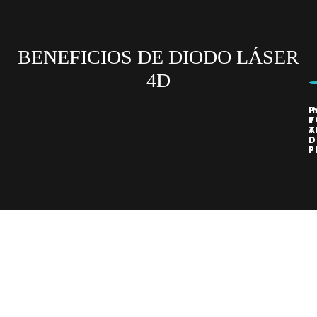
BENEFICIOS DE DIODO LÁSER
4D
P
I
H
T
P
T
A
D
P