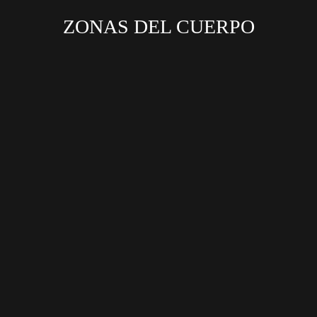
ZONAS DEL CUERPO
Aprobado por ANMAT
Garantiza seguridad y eficacia clínica
probada.