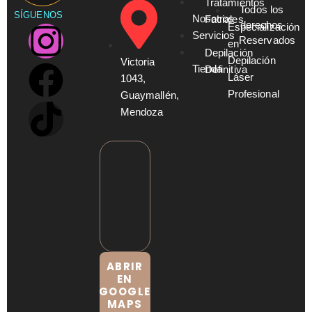
Tratamientos
Todos los
SÍGUENOS
Nosotros
Faciales
derechos
Especialización
Servicios
Reservados
en
Depilación
Depilación
Victoria
Tienda
Definitiva
Láser
1043,
Profesional
Guaymallén,
Mendoza
ABRIR
EN
GOOGLE
MAPS