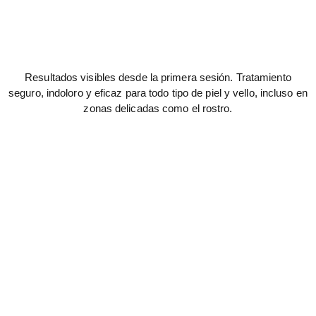
Resultados visibles desde la primera sesión. Tratamiento
seguro, indoloro y eficaz para todo tipo de piel y vello, incluso en
zonas delicadas como el rostro.
Láser Diodo 4D
Trabajamos con láser de diodo de 4ª
generación, considerado uno de los más
seguros y modernos del mercado.