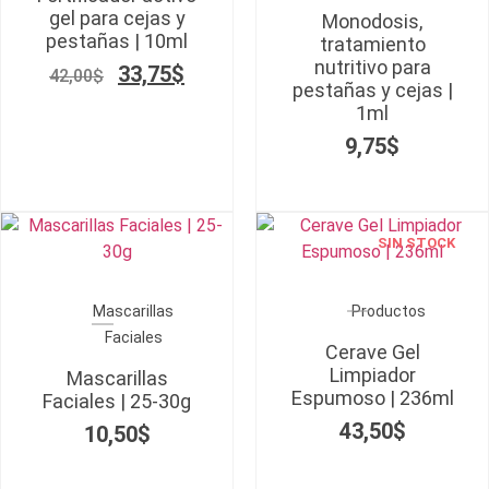
gel para cejas y
Monodosis,
pestañas | 10ml
tratamiento
nutritivo para
33,75
$
42,00
$
pestañas y cejas |
1ml
9,75
$
SIN STOCK
Mascarillas
Productos
Faciales
Cerave Gel
Limpiador
Mascarillas
Espumoso | 236ml
Faciales | 25-30g
43,50
$
10,50
$