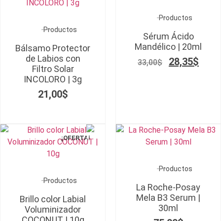
Productos
Productos
Sérum Ácido
Mandélico | 20ml
Bálsamo Protector
de Labios con
28,35
$
33,00
$
Filtro Solar
INCOLORO | 3g
21,00
$
¡OFERTA!
Productos
Productos
La Roche-Posay
Mela B3 Serum |
Brillo color Labial
30ml
Voluminizador
COCONUT | 10g