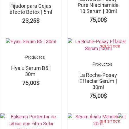
Pure Niacinamide
Fijador para Cejas
10 Serum | 30ml
efecto Botox | 5ml
75,00
$
23,25
$
SIN STOCK
Productos
Productos
Hyalu Serum B5 |
30ml
La Roche-Posay
Effaclar Serum |
75,00
$
30ml
75,00
$
SIN STOCK