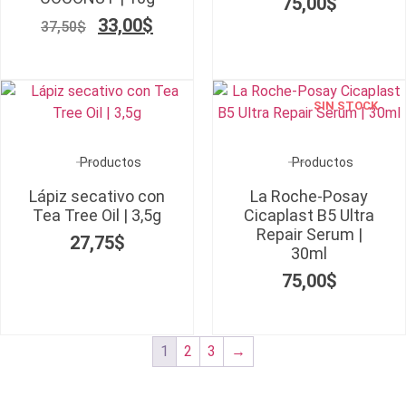
75,00
$
33,00
$
37,50
$
SIN STOCK
Productos
Productos
Lápiz secativo con
La Roche-Posay
Tea Tree Oil | 3,5g
Cicaplast B5 Ultra
Repair Serum |
27,75
$
30ml
75,00
$
1
2
3
→