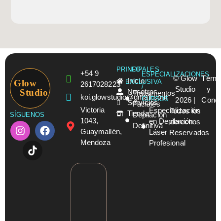
PRINCIPALES
INFO
+54 9
ESPECIALIZACIONES
© Glow
Térmi
Inicio
Glow
EXCLUSIVA
2617028223
/
Studio
y
Studio
Nosotros
Tratamientos
koi.glowstudio@gmail.com
CURSOS
2026 |
Condi
Servicios
Faciales
Victoria
Especialización
Todos los
Tienda
Depilación
SÍGUENOS
1043,
en Depilación
derechos
Definitiva
Guaymallén,
Láser
Reservados
Mendoza
Profesional