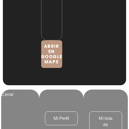
ABRIR
EN
GOOGLE
MAPS
Cerrar
Mi Perfil
Mi lista
de