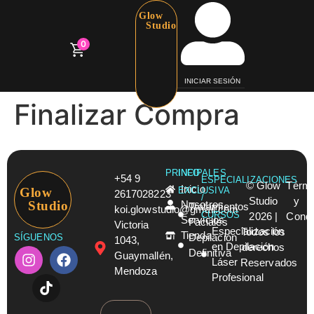
Glow
Studio
0
INICIAR SESIÓN
Finalizar Compra
PRINCIPALES
INFO
+54 9
ESPECIALIZACIONES
© Glow
Térmi
Inicio
Glow
EXCLUSIVA
2617028223
/
Studio
y
Studio
Nosotros
Tratamientos
koi.glowstudio@gmail.com
CURSOS
2026 |
Condi
Servicios
Faciales
Victoria
Especialización
Todos los
Tienda
Depilación
SÍGUENOS
1043,
en Depilación
derechos
Definitiva
Guaymallén,
Láser
Reservados
Mendoza
Profesional