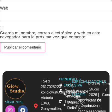
Web
Guarda mi nombre, correo electrónico y web en este
navegador para la próxima vez que comente.
PRINCIPALES
INFO
+54 9
ESPECIALIZACIONES
© Glow
Térmi
Inicio
Glow
EXCLUSIVA
2617028223
/
Studio
y
Studio
Nosotros
Tratamientos
koi.glowstudio@gmail.com
CURSOS
2026 |
Condi
Servicios
Faciales
Victoria
Especialización
Todos los
Tienda
Depilación
SÍGUENOS
1043,
en Depilación
derechos
Definitiva
Guaymallén,
Láser
Reservados