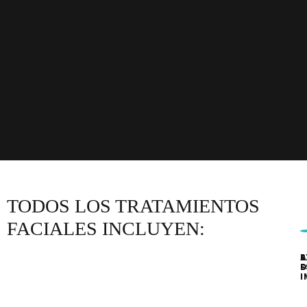
TODOS LOS TRATAMIENTOS
FACIALES INCLUYEN:
A
R
E
D
S
I