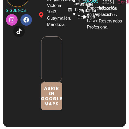
CURSOS
2026 |
Condi
Servicios
Faciales
Victoria
Especialización
Todos los
Tienda
Depilación
SÍGUENOS
1043,
en Depilación
derechos
Definitiva
Guaymallén,
Láser
Reservados
Mendoza
Profesional
ABRIR
EN
GOOGLE
MAPS