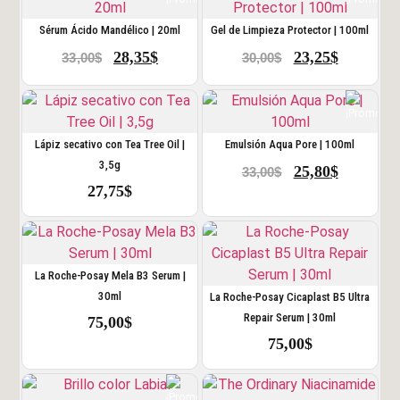
Sérum Ácido Mandélico | 20ml
Gel de Limpieza Protector | 100ml
28,35
$
23,25
$
33,00
$
30,00
$
Lápiz secativo con Tea Tree Oil |
Emulsión Aqua Pore | 100ml
3,5g
25,80
$
33,00
$
27,75
$
La Roche-Posay Mela B3 Serum |
30ml
La Roche-Posay Cicaplast B5 Ultra
Repair Serum | 30ml
75,00
$
75,00
$