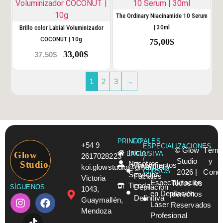
The Ordinary Niacinamide 10 Serum
| 30ml
Brillo color Labial Voluminizador
COCONUT | 10g
75,00
$
33,00
$
37,50
$
1
2
3
→
PRINCIPALES
INFO
+54 9
ESPECIALIZACIONES
© Glow
Térmi
Inicio
Glow
EXCLUSIVA
2617028223
/
Studio
y
Studio
Nosotros
Tratamientos
koi.glowstudio@gmail.com
CURSOS
2026 |
Condi
Servicios
Faciales
Victoria
Especialización
Todos los
Tienda
Depilación
SÍGUENOS
1043,
en Depilación
derechos
Definitiva
Guaymallén,
Láser
Reservados
Mendoza
Profesional