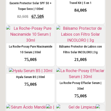
Travel Kit | 5 en 1
Eucerin Protector Solar SPF 50 +
Toque Seco | 100ml
84,00
$
67,50
$
82,50
$
La Roche-Posay Pure Niacinamide
Bálsamo Protector de Labios con
10 Serum | 30ml
Filtro Solar INCOLORO | 3g
75,00
$
21,00
$
Hyalu Serum B5 | 30ml
La Roche-Posay Effaclar Serum |
75,00
$
30ml
75,00
$