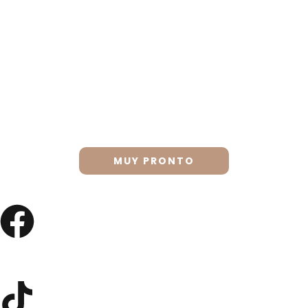
proporcionando las herramientas necesarias para lograr
resultados precisos y armónicos.
MUY PRONTO