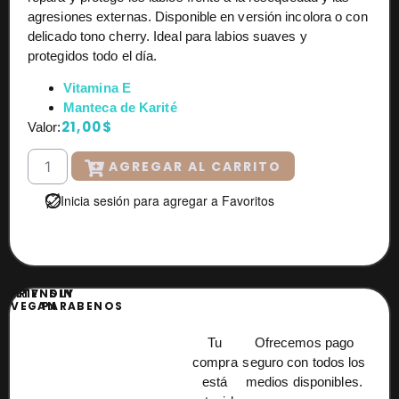
agresiones externas. Disponible en versión incolora o con
delicado tono cherry. Ideal para labios suaves y
protegidos todo el día.
Vitamina E
Manteca de Karité
21,00
$
Valor:
AGREGAR AL CARRITO
Inicia sesión para agregar a Favoritos
UELTY
FRIENDLY
SIN
EE
VEGAN
PARABENOS
Tu
Ofrecemos pago
compra
seguro con todos los
está
medios disponibles.