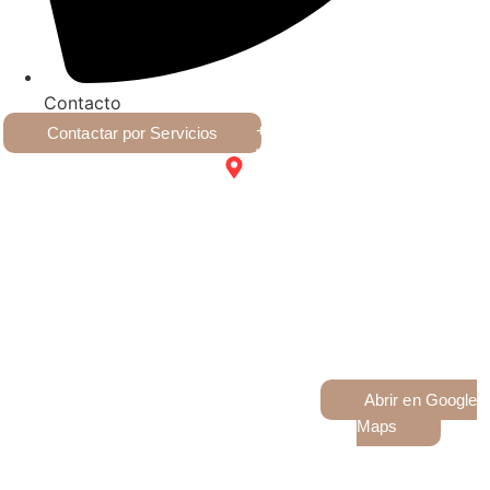
Contacto
+54 9 2617028223
Contactar por Servicios
Victoria 1043, Villa Nueva,
Guaymallén, Mendoza
glowup.espaciodebelleza
@gmail.com
Abrir en Google
Maps