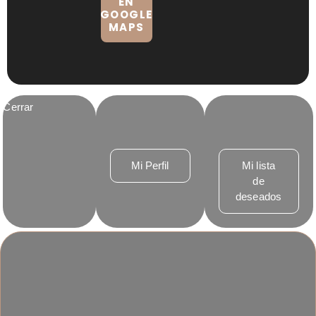
EN
GOOGLE
MAPS
Cerrar
Mi Perfil
Mi lista
de
deseados