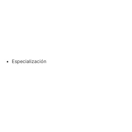
Especialización
Especialización en Depilación Definitiva
Dominá la tecnología multionda y conviértete en especialista
con esta formación que combina respaldo académico,